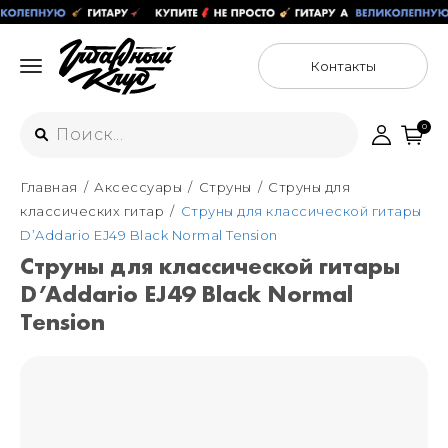
Контакты
0
Главная
Аксессуары
Струны
Струны для
Интернет-магазин
классических гитар
Струны для классической гитары
+7 (925) 125-54-44
D’Addario EJ49 Black Normal Tension
Москва
Струны для классической гитары
+7 (925) 176-55-65
D’Addario EJ49 Black Normal
Санкт-Петербург
ул. Большая Новодмитровская 36с15,
"ФЛАКОН"
Tension
+7 (929) 179-15-49
ул. Гороховая 49Б, "SENO"
Мастерские
Москва
+7 (925) 879-85-35
Санкт-Петербург
+7 (999) 213-51-93