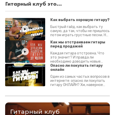
Гитарный клуб это...
Как выбрать хорошую гитару?
Быстрый гайд, как выбрать ту
самую, да так, чтобы не пришлось
потом играть грустные песни. На
что смотреть? Что проверять?
Как мы отстраиваем гитары
перед продажей
Каждая гитара отстроена. Что
это значит? И правда ли
необходимо доводить новые
гитары? Если кратко - да.
Опасно ли покупать гитару
Подробно - в видео :)
онлайн
Один из самых частых вопросов в
интернете: опасно ли покупать
гитару ОНЛАЙН? Хм, наверное
да? Но не для вас :) Каждый
инструмент надежно упакован и
застрахован. Случись что -
отправим новый.
Гитарный клуб