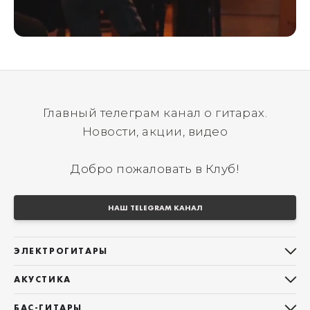
Главный телеграм канал о гитарах.
Новости, акции, видео
Добро пожаловать в Клуб!
НАШ TELEGRAM КАНАЛ
ЭЛЕКТРОГИТАРЫ
Все электрогитары
АКУСТИКА
Stratocaster
Все акустические гитары
Telecaster
БАС-ГИТАРЫ