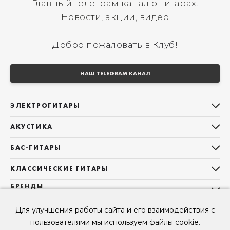
Главный телеграм канал о гитарах.
Новости, акции, видео
Добро пожаловать в Клуб!
НАШ TELEGRAM КАНАЛ
ЭЛЕКТРОГИТАРЫ
Все электрогитары
АКУСТИКА
Stratocaster
Все акустические гитары
Telecaster
БАС-ГИТАРЫ
Дредноуты
Les Paul
Все бас-гитары
Фолки (ОМ, 000, 00)
КЛАССИЧЕСКИЕ ГИТАРЫ
Оригинальная
Jazz Bass
Гранд Аудиториум
Все классические гитары
БРЕНДЫ
Superstrat
Precision Bass
Maton
Тревел, Компактный корпус
3/4
О НАС
Б/У, уцененные гитары
Оригинальная форма
Для улучшения работы сайта и его взаимодействия с
Sigma Guitars
Б/У, уцененные гитары
Б/У, уцененные гитары
Контакты
Короткомензурные
пользователями мы используем файлы cookie.
Enya Guitars