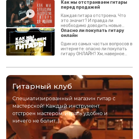
Как мы отстраиваем гитары
перед продажей
Каждая гитара отстроена. Что
это значит? И правда ли
необходимо доводить новые
гитары? Если кратко - да.
Опасно ли покупать гитару
Подробно - в видео :)
онлайн
Один из самых частых вопросов в
интернете: опасно ли покупать
гитару ОНЛАЙН? Хм, наверное
да? Но не для вас :) Каждый
инструмент надежно упакован и
застрахован. Случись что -
отправим новый.
Гитарный клуб
Специализированный магазин гитар с
мастерской! Каждый инструмент
отстроен мастером, играть удобно и
ничего не болит :)