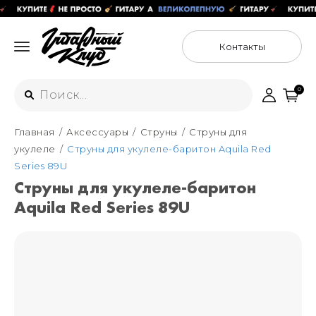
Контакты
0
Главная
Аксессуары
Струны
Струны для
Интернет-магазин
укулеле
Струны для укулеле-баритон Aquila Red
+7 (925) 125-54-44
Series 89U
Москва
Струны для укулеле-баритон
+7 (925) 176-55-65
Aquila Red Series 89U
Санкт-Петербург
ул. Большая Новодмитровская 36с15,
"ФЛАКОН"
+7 (929) 179-15-49
ул. Гороховая 49Б, "SENO"
Мастерские
Москва
+7 (925) 879-85-35
Санкт-Петербург
+7 (999) 213-51-93