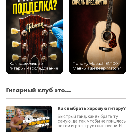
Как подделывают
Почему Messiah EM100 –
гитары? Расследование
главный шедевр Maton?
Гитарный клуб это...
Как выбрать хорошую гитару?
Быстрый гайд, как выбрать ту
самую, да так, чтобы не пришлось
потом играть грустные песни. На
что смотреть? Что проверять?