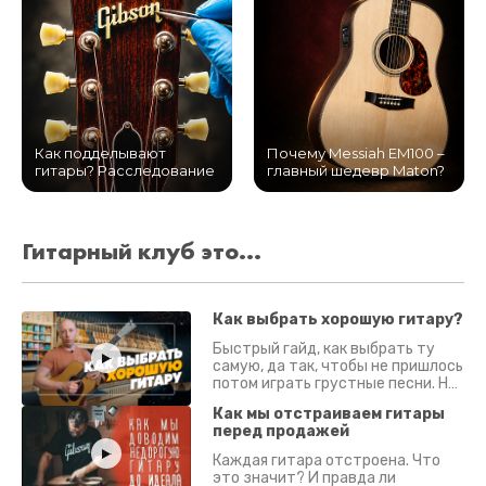
Как подделывают
Почему Messiah EM100 –
гитары? Расследование
главный шедевр Maton?
Гитарный клуб это...
Как выбрать хорошую гитару?
Быстрый гайд, как выбрать ту
самую, да так, чтобы не пришлось
потом играть грустные песни. На
что смотреть? Что проверять?
Как мы отстраиваем гитары
перед продажей
Каждая гитара отстроена. Что
это значит? И правда ли