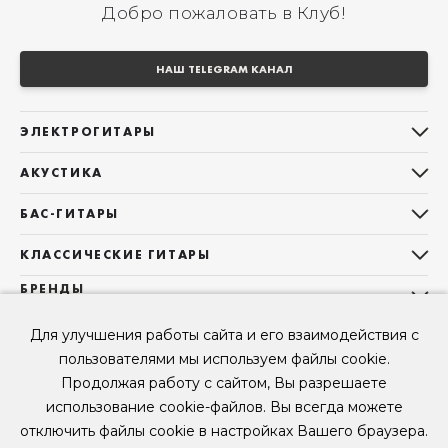
Добро пожаловать в Клуб!
НАШ TELEGRAM КАНАЛ
ЭЛЕКТРОГИТАРЫ
Все электрогитары
АКУСТИКА
Stratocaster
Все акустические гитары
Telecaster
БАС-ГИТАРЫ
Дредноуты
Les Paul
Все бас-гитары
Фолки (ОМ, 000, 00)
КЛАССИЧЕСКИЕ ГИТАРЫ
Оригинальная
Jazz Bass
Гранд Аудиториум
Все классические гитары
БРЕНДЫ
Superstrat
Precision Bass
Maton
Тревел, Компактный корпус
3/4
О НАС
Б/У, уцененные гитары
Оригинальная форма
Для улучшения работы сайта и его взаимодействия с
Sigma Guitars
Б/У, уцененные гитары
Б/У, уцененные гитары
Контакты
Короткомензурные
пользователями мы используем файлы cookie.
Enya Guitars
Мы в Telegram
Б/У, уцененные гитары
Продолжая работу с сайтом, Вы разрешаете
Fender
Мы в ВК
использование cookie-файлов. Вы всегда можете
Gibson
Мы в YouTube
отключить файлы cookie в настройках Вашего браузера.
© 2026
ООО "КЛУБ ГИТАР" ИНН 9715463081, ОГРН 1237700694230