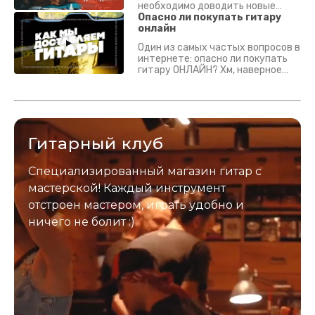
необходимо доводить новые
гитары? Если кратко - да.
Опасно ли покупать гитару
Подробно - в видео :)
онлайн
Один из самых частых вопросов в
интернете: опасно ли покупать
гитару ОНЛАЙН? Хм, наверное
да? Но не для вас :) Каждый
инструмент надежно упакован и
застрахован. Случись что -
отправим новый.
Гитарный клуб
Специализированный магазин гитар с
мастерской! Каждый инструмент
отстроен мастером, играть удобно и
ничего не болит :)