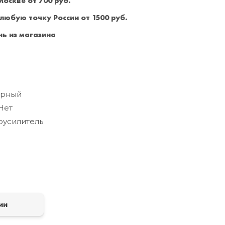
оскве от 700 руб.
Санкт-Петербург
+7 (999) 213-51-93
 любую точку России от 1500 руб.
ь из магазина
орный
Нет
усилитель
а
ии