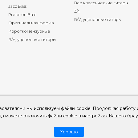
Все классические гитары
Jazz Bass
3/4
Precision Bass
Б/У, уцененные гитары
Оригинальная форма
Короткомензурные
Б/У, уцененные гитары
зователями мы используем файлы cookie. Продолжая работу 
да можете отключить файлы cookie в настройках Вашего брау
© 2026
ООО "КЛУБ ГИТАР" ИНН 9715463081, ОГРН 1237700694230
Хорошо