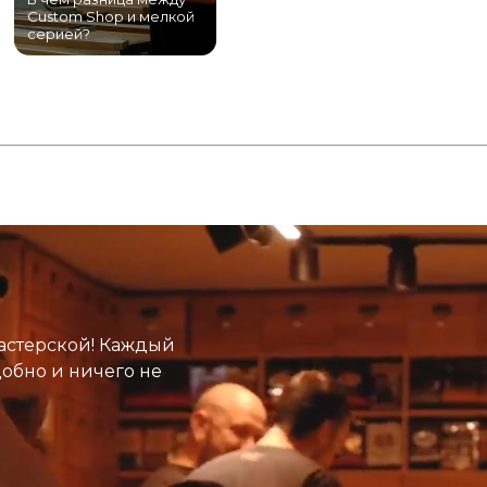
Custom Shop и мелкой
магазин гитар в
серией?
Питере!
К
астерской! Каждый
добно и ничего не