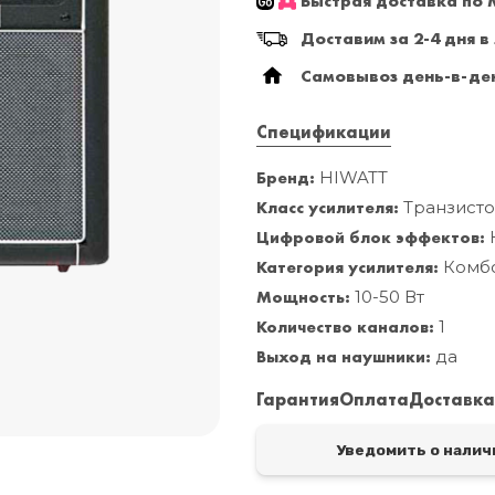
Быстрая доставка по М
Доставим за 2-4 дня в
Самовывоз день-в-ден
Спецификации
Бренд:
HIWATT
Класс усилителя:
Транзист
Цифровой блок эффектов:
Категория усилителя:
Комбо
Мощность:
10-50 Вт
Количество каналов:
1
Выход на наушники:
да
Гарантия
Оплата
Доставк
Уведомить о налич