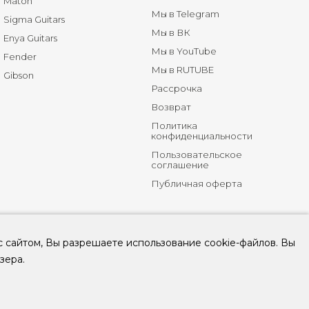
Maton
Мы в Telegram
Sigma Guitars
Мы в ВК
Enya Guitars
Мы в YouTube
Fender
Мы в RUTUBE
Gibson
Рассрочка
Возврат
Политика
конфиденциальности
Пользовательское
соглашение
Публичная оферта
с сайтом, Вы разрешаете использование cookie-файлов. Вы
зера.