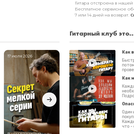
Гитара отстроена в нашей
Бесплатное сервисное об
7 или 14 дней на возврат.
С
Гитарный клуб это..
Как 
17 июля 2026
06 июля 2026
0
Быстр
потом
прове
Как 
Кажда
необх
Подро
Опас
Один 
покуп
Кажды
что -
В чем разница между
Самый большой