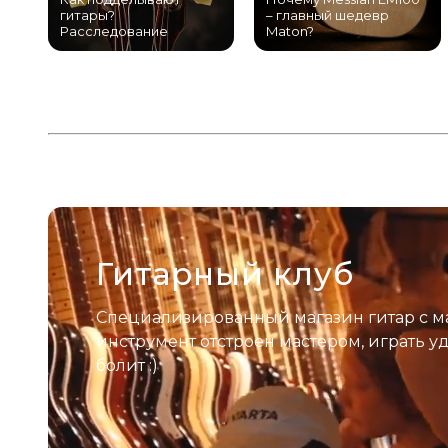
гитары?
– главный шедевр
Расследование
Maton?
Гитарный клуб
Специализированный магазин гитар с м
инструмент отстроен мастером, играть у
болит :)