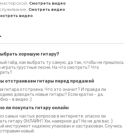
 мастерской.
Смотреть видео
служивание.
Смотреть видео
мотреть видео
.
выбрать хорошую гитару?
2 июня 2026
30 июня 2026
09 июн
ый гайд, как выбрать ту самую, да так, чтобы не пришлось
 играть грустные песни. На что смотреть? Что
рять?
мы отстраиваем гитары перед продажей
я гитара отстроена. Что это значит? И правда ли
одимо доводить новые гитары? Если кратко - да.
бно - в видео :)
но ли покупать гитару онлайн
из самых частых вопросов в интернете: опасно ли
ать гитару ОНЛАЙН? Хм, наверное да? Но не для вас :)
й инструмент надежно упакован и застрахован. Случись
 отправим новый.
Русски