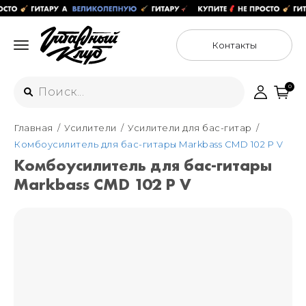
Контакты
0
Главная
Усилители
Усилители для бас-гитар
Интернет-магазин
Комбоусилитель для бас-гитары Markbass CMD 102 P V
+7 (925) 125-54-44
Комбоусилитель для бас-гитары
Москва
Markbass CMD 102 P V
+7 (925) 176-55-65
Санкт-Петербург
ул. Большая Новодмитровская 36с15,
"ФЛАКОН"
+7 (929) 179-15-49
ул. Гороховая 49Б, "SENO"
Мастерские
Москва
+7 (925) 879-85-35
Санкт-Петербург
+7 (999) 213-51-93