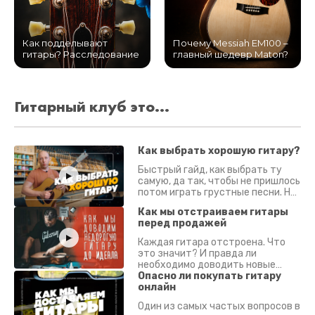
Как подделывают
Почему Messiah EM100 –
гитары? Расследование
главный шедевр Maton?
Гитарный клуб это...
Как выбрать хорошую гитару?
Быстрый гайд, как выбрать ту
самую, да так, чтобы не пришлось
потом играть грустные песни. На
что смотреть? Что проверять?
Как мы отстраиваем гитары
перед продажей
Каждая гитара отстроена. Что
это значит? И правда ли
необходимо доводить новые
гитары? Если кратко - да.
Опасно ли покупать гитару
Подробно - в видео :)
онлайн
Один из самых частых вопросов в