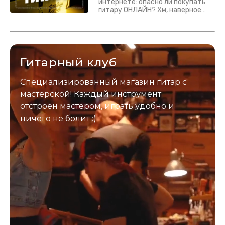
интернете: опасно ли покупать
гитару ОНЛАЙН? Хм, наверное
да? Но не для вас :) Каждый
инструмент надежно упакован и
застрахован. Случись что -
отправим новый.
Гитарный клуб
Специализированный магазин гитар с
мастерской! Каждый инструмент
отстроен мастером, играть удобно и
ничего не болит :)