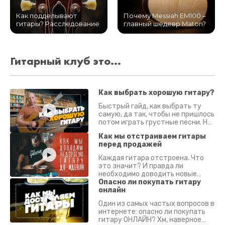
Как подделывают
Почему Messiah EM100 –
гитары? Расследование
главный шедевр Maton?
Гитарный клуб это...
Как выбрать хорошую гитару?
Быстрый гайд, как выбрать ту
самую, да так, чтобы не пришлось
потом играть грустные песни. На
что смотреть? Что проверять?
Как мы отстраиваем гитары
перед продажей
Каждая гитара отстроена. Что
это значит? И правда ли
необходимо доводить новые
гитары? Если кратко - да.
Опасно ли покупать гитару
Подробно - в видео :)
онлайн
Один из самых частых вопросов в
интернете: опасно ли покупать
гитару ОНЛАЙН? Хм, наверное