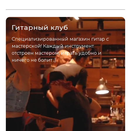
да? Но не для вас :) Каждый
инструмент надежно упакован и
застрахован. Случись что -
отправим новый.
Гитарный клуб
Специализированный магазин гитар с
мастерской! Каждый инструмент
отстроен мастером, играть удобно и
ничего не болит :)