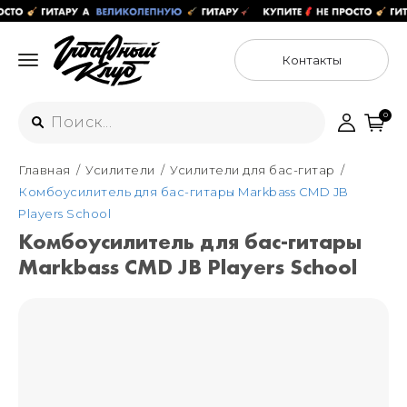
Контакты
0
Главная
Усилители
Усилители для бас-гитар
Интернет-магазин
Комбоусилитель для бас-гитары Markbass CMD JB
+7 (925) 125-54-44
Players School
Москва
Комбоусилитель для бас-гитары
+7 (925) 176-55-65
Markbass CMD JB Players School
Санкт-Петербург
ул. Большая Новодмитровская 36с15,
"ФЛАКОН"
+7 (929) 179-15-49
ул. Гороховая 49Б, "SENO"
Мастерские
Москва
+7 (925) 879-85-35
Санкт-Петербург
+7 (999) 213-51-93