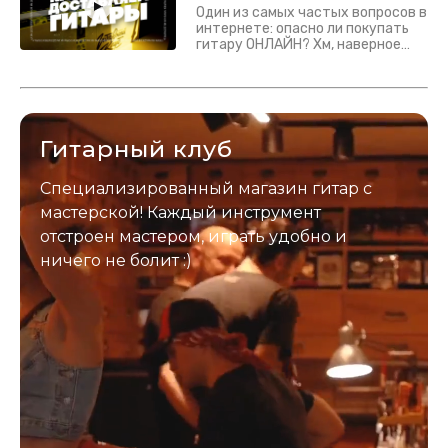
Один из самых частых вопросов в
интернете: опасно ли покупать
гитару ОНЛАЙН? Хм, наверное
да? Но не для вас :) Каждый
инструмент надежно упакован и
застрахован. Случись что -
отправим новый.
Гитарный клуб
Специализированный магазин гитар с
мастерской! Каждый инструмент
отстроен мастером, играть удобно и
ничего не болит :)