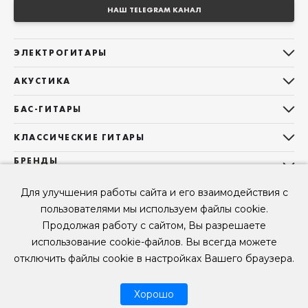
НАШ TELEGRAM КАНАЛ
ЭЛЕКТРОГИТАРЫ
Все электрогитары
АКУСТИКА
Stratocaster
Все акустические гитары
Telecaster
БАС-ГИТАРЫ
Дредноуты
Les Paul
Все бас-гитары
Фолки (ОМ, 000, 00)
КЛАССИЧЕСКИЕ ГИТАРЫ
Оригинальная
Jazz Bass
Гранд Аудиториум
Все классические гитары
БРЕНДЫ
Superstrat
Precision Bass
Maton
Тревел, Компактный корпус
3/4
О НАС
Б/У, уцененные гитары
Оригинальная форма
Для улучшения работы сайта и его взаимодействия с
Sigma Guitars
Б/У, уцененные гитары
Б/У, уцененные гитары
Контакты
Короткомензурные
пользователями мы используем файлы cookie.
Enya Guitars
Мы в Telegram
Б/У, уцененные гитары
Продолжая работу с сайтом, Вы разрешаете
Fender
Мы в ВК
использование cookie-файлов. Вы всегда можете
Gibson
Мы в YouTube
отключить файлы cookie в настройках Вашего браузера.
© 2026
ООО "КЛУБ ГИТАР" ИНН 9715463081, ОГРН 1237700694230
Мы в RUTUBE
Хорошо
Рассрочка