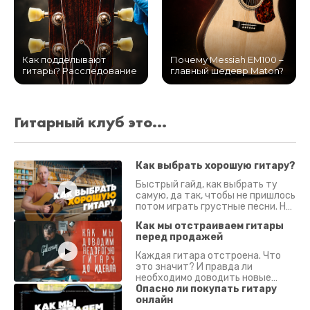
Как подделывают
Почему Messiah EM100 –
гитары? Расследование
главный шедевр Maton?
Гитарный клуб это...
Как выбрать хорошую гитару?
Быстрый гайд, как выбрать ту
самую, да так, чтобы не пришлось
потом играть грустные песни. На
что смотреть? Что проверять?
Как мы отстраиваем гитары
перед продажей
Каждая гитара отстроена. Что
это значит? И правда ли
необходимо доводить новые
гитары? Если кратко - да.
Опасно ли покупать гитару
Подробно - в видео :)
онлайн