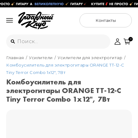
Контакты
0
Главная
Усилители
Усилители для электрогитар
Интернет-магазин
Комбоусилитель для электрогитары ORANGE TT-12-C
+7 (925) 125-54-44
Tiny Terror Combo 1х12", 7Вт
Москва
Комбоусилитель для
+7 (925) 176-55-65
электрогитары ORANGE TT-12-C
Санкт-Петербург
ул. Большая Новодмитровская 36с15,
"ФЛАКОН"
Tiny Terror Combo 1х12", 7Вт
+7 (929) 179-15-49
ул. Гороховая 49Б, "SENO"
Мастерские
Москва
+7 (925) 879-85-35
Санкт-Петербург
+7 (999) 213-51-93