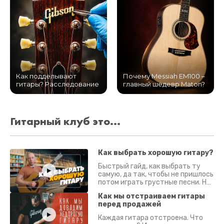
Как подделывают
Почему Messiah EM100 –
гитары? Расследование
главный шедевр Maton?
Гитарный клуб это...
Как выбрать хорошую гитару?
Быстрый гайд, как выбрать ту
самую, да так, чтобы не пришлось
потом играть грустные песни. На
что смотреть? Что проверять?
Как мы отстраиваем гитары
перед продажей
Каждая гитара отстроена. Что