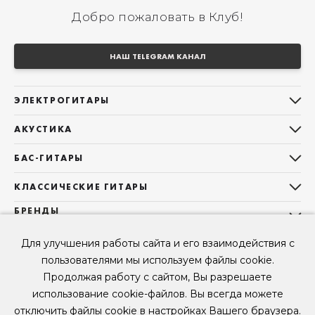
Добро пожаловать в Клуб!
НАШ TELEGRAM КАНАЛ
ЭЛЕКТРОГИТАРЫ
Все электрогитары
АКУСТИКА
Stratocaster
Все акустические гитары
Telecaster
БАС-ГИТАРЫ
Дредноуты
Les Paul
Все бас-гитары
Фолки (ОМ, 000, 00)
КЛАССИЧЕСКИЕ ГИТАРЫ
Оригинальная
Jazz Bass
Гранд Аудиториум
Все классические гитары
БРЕНДЫ
Superstrat
Precision Bass
Maton
Тревел, Компактный корпус
3/4
О НАС
Б/У, уцененные гитары
Оригинальная форма
Для улучшения работы сайта и его взаимодействия с
Sigma Guitars
Б/У, уцененные гитары
Б/У, уцененные гитары
Контакты
Короткомензурные
пользователями мы используем файлы cookie.
Enya Guitars
Мы в Telegram
Б/У, уцененные гитары
Продолжая работу с сайтом, Вы разрешаете
Fender
Мы в ВК
использование cookie-файлов. Вы всегда можете
Gibson
Мы в YouTube
отключить файлы cookie в настройках Вашего браузера.