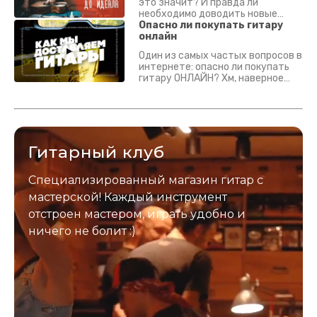
это значит? И правда ли
необходимо доводить новые
гитары? Если кратко - да.
Опасно ли покупать гитару
Подробно - в видео :)
онлайн
Один из самых частых вопросов в
интернете: опасно ли покупать
гитару ОНЛАЙН? Хм, наверное
да? Но не для вас :) Каждый
инструмент надежно упакован и
застрахован. Случись что -
отправим новый.
Гитарный клуб
Специализированный магазин гитар с
мастерской! Каждый инструмент
отстроен мастером, играть удобно и
ничего не болит :)