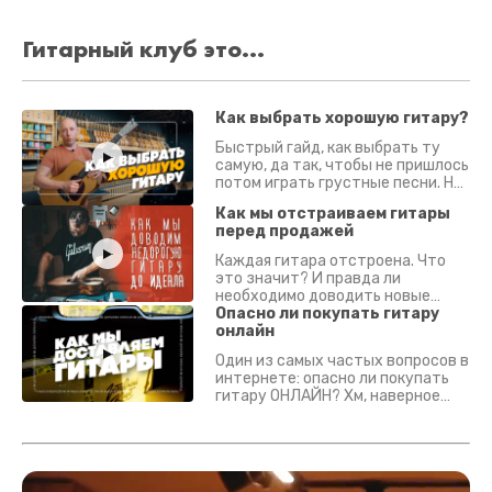
Гитарный клуб это...
Как выбрать хорошую гитару?
Быстрый гайд, как выбрать ту
самую, да так, чтобы не пришлось
потом играть грустные песни. На
что смотреть? Что проверять?
Как мы отстраиваем гитары
перед продажей
Каждая гитара отстроена. Что
это значит? И правда ли
необходимо доводить новые
гитары? Если кратко - да.
Опасно ли покупать гитару
Подробно - в видео :)
онлайн
Один из самых частых вопросов в
интернете: опасно ли покупать
гитару ОНЛАЙН? Хм, наверное
да? Но не для вас :) Каждый
инструмент надежно упакован и
застрахован. Случись что -
отправим новый.