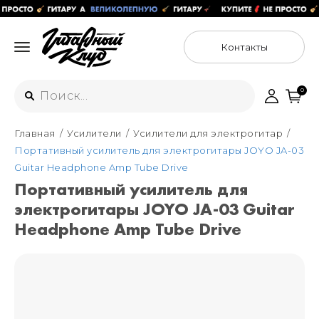
Контакты
0
Главная
Усилители
Усилители для электрогитар
Интернет-магазин
Портативный усилитель для электрогитары JOYO JA-03
+7 (925) 125-54-44
Guitar Headphone Amp Tube Drive
Москва
Портативный усилитель для
+7 (925) 176-55-65
электрогитары JOYO JA-03 Guitar
Санкт-Петербург
ул. Большая Новодмитровская 36с15,
"ФЛАКОН"
Headphone Amp Tube Drive
+7 (929) 179-15-49
ул. Гороховая 49Б, "SENO"
Мастерские
Москва
+7 (925) 879-85-35
Санкт-Петербург
+7 (999) 213-51-93