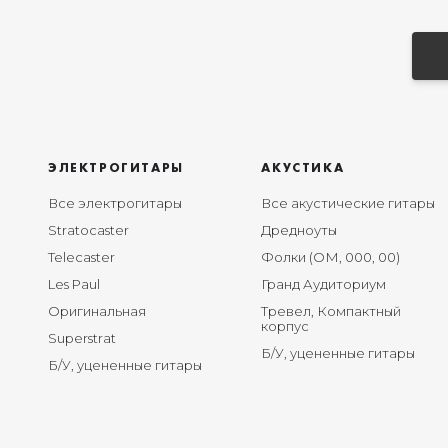
ЭЛЕКТРОГИТАРЫ
АКУСТИКА
Все электрогитары
Все акустические гитары
Stratocaster
Дредноуты
Telecaster
Фолки (ОМ, 000, 00)
Les Paul
Гранд Аудиториум
Оригинальная
Тревел, Компактный
корпус
Superstrat
Б/У, уцененные гитары
Б/У, уцененные гитары