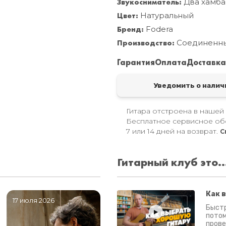
Звукосниматель:
Два хамба
Цвет:
Натуральный
Бренд:
Fodera
Производство:
Соединенн
Гарантия
Оплата
Доставк
Уведомить о налич
Гитара отстроена в нашей
Бесплатное сервисное об
7 или 14 дней на возврат.
С
Гитарный клуб это..
Как 
17 июля 2026
06 июля 2026
0
Быстр
потом
прове