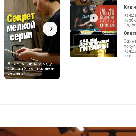
Как 
Кажда
необх
Подро
Опас
Один 
покуп
Кажды
что -
В чем разница между
Самый большой
Custom Shop и мелкой
магазин гитар в
серией?
Питере!
К