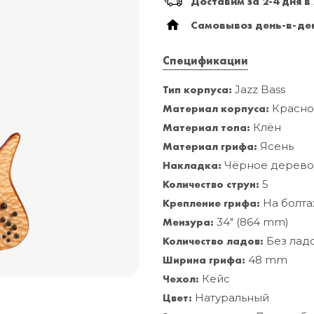
Доставим за 2-4 дня в
Самовывоз день-в-ден
Спецификации
Тип корпуса:
Jazz Bass
Материал корпуса:
Красно
Материал топа:
Клён
Материал грифа:
Ясень
Накладка:
Чёрное дерев
Количество струн:
5
Крепление грифа:
На болта
Мензура:
34" (864 mm)
Количество ладов:
Без лад
Ширина грифа:
48 mm
Чехол:
Кейс
Цвет:
Натуральный