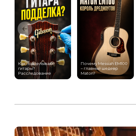
Как подделывают
Почему Messiah EM100
гитары?
– главный шедевр
Расследование
Maton?