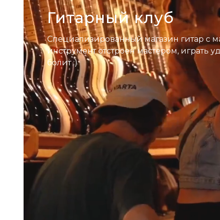
Гитарный клуб
Специализированный магазин гитар с м
инструмент отстроен мастером, играть у
болит :)