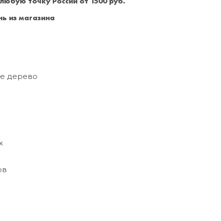
 любую точку России от 1500 руб.
Санкт-Петербург
+7 (999) 213-51-93
ь из магазина
е дерево
о
х
ов