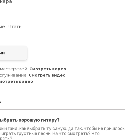
кера
ые Штаты
а
ии
 мастерской.
Смотреть видео
служивание.
Смотреть видео
мотреть видео
.
выбрать хорошую гитару?
2 июня 2026
30 июня 2026
09 июн
ый гайд, как выбрать ту самую, да так, чтобы не пришлось
 играть грустные песни. На что смотреть? Что
рять?