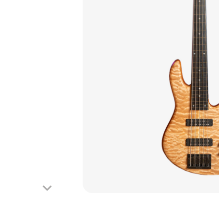
Looper
Mooer
Phaser
Octave
Reverb
Tremolo
Wah-Wah