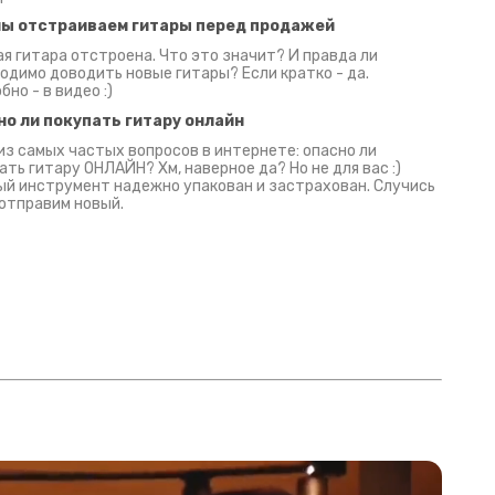
мы отстраиваем гитары перед продажей
я гитара отстроена. Что это значит? И правда ли
одимо доводить новые гитары? Если кратко - да.
бно - в видео :)
но ли покупать гитару онлайн
из самых частых вопросов в интернете: опасно ли
ать гитару ОНЛАЙН? Хм, наверное да? Но не для вас :)
й инструмент надежно упакован и застрахован. Случись
 отправим новый.
Русски
испанс
эмп для басистов!
Конкурс про Кино!
Обзор