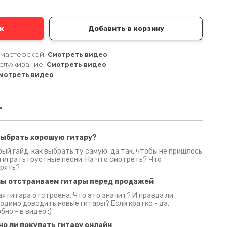
к
Добавить в корзину
 мастерской.
Смотреть видео
служивание.
Смотреть видео
мотреть видео
.
выбрать хорошую гитару?
2 июня 2026
30 июня 2026
09 июн
ый гайд, как выбрать ту самую, да так, чтобы не пришлось
 играть грустные песни. На что смотреть? Что
рять?
мы отстраиваем гитары перед продажей
я гитара отстроена. Что это значит? И правда ли
одимо доводить новые гитары? Если кратко - да.
бно - в видео :)
но ли покупать гитару онлайн