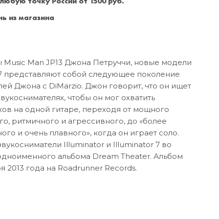
 любую точку России от 1500 руб.
Санкт-Петербург
+7 (999) 213-51-93
ь из магазина
 Music Man JP13 Джона Петруччи, новые модели
r 7 представляют собой следующее поколение
й Джона с DiMarzio. Джон говорит, что он ищет
вукоснимателях, чтобы он мог охватить
ов на одной гитаре, переходя от мощного
го, ритмичного и агрессивного, до «более
го и очень плавного», когда он играет соло.
укосниматели Illuminator и Illuminator 7 во
одноименного альбома Dream Theater. Альбом
я 2013 года на Roadrunner Records.
а