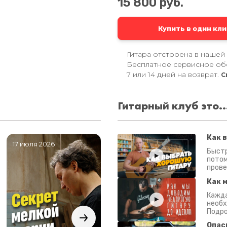
15 800 руб.
Купить в один кли
Гитара отстроена в нашей
Бесплатное сервисное об
7 или 14 дней на возврат.
С
Гитарный клуб это..
Как 
17 июля 2026
06 июля 2026
0
Быстр
потом
прове
Как 
Кажда
необх
Подро
Опас