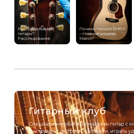
Как подделывают
Почему Messiah EM100
гитары?
– главный шедевр
Расследование
Maton?
Гитарный клуб
Специализированный магазин гитар с м
инструмент отстроен мастером, играть у