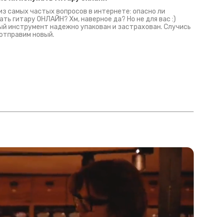
из самых частых вопросов в интернете: опасно ли
ать гитару ОНЛАЙН? Хм, наверное да? Но не для вас :)
й инструмент надежно упакован и застрахован. Случись
 отправим новый.
Русски
испанс
эмп для басистов!
Конкурс про Кино!
Обзор