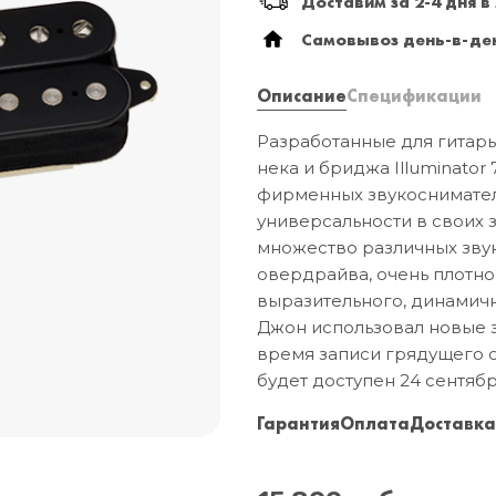
Доставим за 2-4 дня в
Самовывоз день-в-ден
Описание
Спецификации
Разработанные для гитары
нека и бриджа Illuminato
фирменных звукоснимателе
универсальности в своих з
множество различных звук
овердрайва, очень плотно
выразительного, динамично
Джон использовал новые зв
время записи грядущего 
будет доступен 24 сентябр
Гарантия
Оплата
Доставк