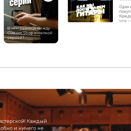
Один 
покуп
Кажды
что -
В чем разница между
Самый большой
Custom Shop и мелкой
магазин гитар в
серией?
Питере!
К
астерской! Каждый
добно и ничего не