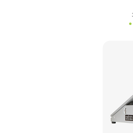
Marshall
Matchless
Mooer
NFYFX
NUX
Neural DSP
ORANGE
Pigtronix
Pretman
Revolution Amps
Rocktron
Roland
Solar Guitars
Sonic Research
TC Electronic