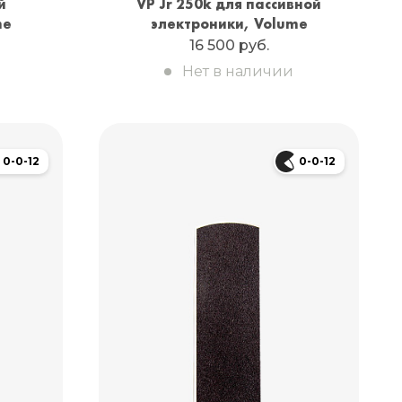
й
VP Jr 250k для пассивной
me
электроники, Volume
16 500 руб.
Нет в наличии
0-0-12
0-0-12