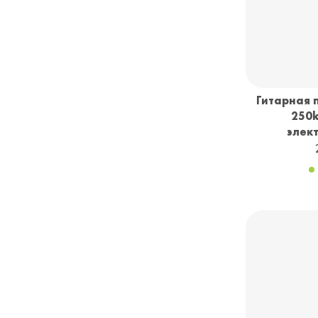
The Schaffer Replica by
Solodallas
Two Notes
Uniqkeys
VGS
Гитарная п
VOX
250k
элек
Visual Sound
Vitoos
Voodoo Lab
Wampler
Yerasov
Zoom