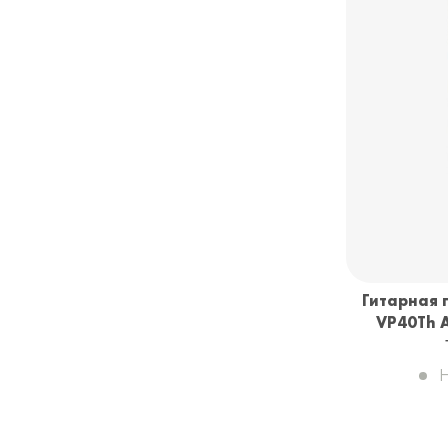
Гитарная п
VP40Th A