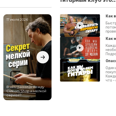
Как 
17 июля 2026
06 июля 2026
0
Быстр
потом
прове
Как 
Кажда
необх
Подро
Опас
Один 
покуп
Кажды
что -
В чем разница между
Самый большой
Custom Shop и мелкой
магазин гитар в
серией?
Питере!
К