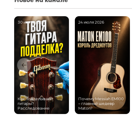
30 июля 2026
24 июля 2026
Как подделывают
Почему Messiah EM100
гитары?
– главный шедевр
Расследование
Maton?