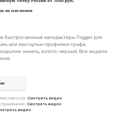
 любую точку России от 1500 руб.
Санкт-Петербург
+7 (999) 213-51-93
ь из магазина
е быстросъемные каподастеры Trigger для
ким, или изогнутым профилем грифа.
окрытия: никель, золото, черный. Все модели
ния.
а
ии
 мастерской.
Смотреть видео
служивание.
Смотреть видео
мотреть видео
.