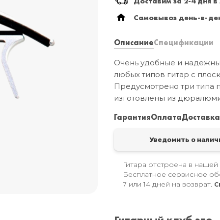
Доставим за 2-4 дня в
Самовывоз день-в-ден
Описание
Спецификации
Очень удобные и надежны
любых типов гитар с плос
Предусмотрено три типа п
изготовлены из дюралюми
Гарантия
Оплата
Доставк
Уведомить о налич
Гитара отстроена в нашей
Бесплатное сервисное об
7 или 14 дней на возврат.
С
Гитарный клуб это..