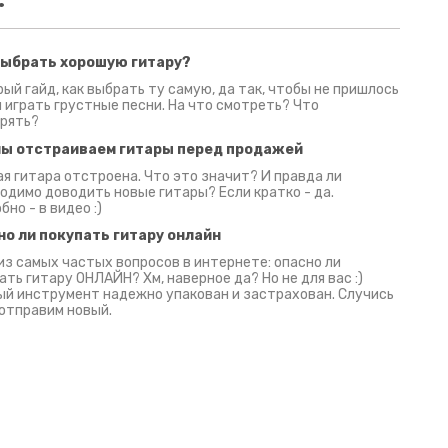
выбрать хорошую гитару?
2 июня 2026
30 июня 2026
09 июн
ый гайд, как выбрать ту самую, да так, чтобы не пришлось
 играть грустные песни. На что смотреть? Что
рять?
мы отстраиваем гитары перед продажей
я гитара отстроена. Что это значит? И правда ли
одимо доводить новые гитары? Если кратко - да.
бно - в видео :)
но ли покупать гитару онлайн
из самых частых вопросов в интернете: опасно ли
ать гитару ОНЛАЙН? Хм, наверное да? Но не для вас :)
й инструмент надежно упакован и застрахован. Случись
 отправим новый.
Русски
испанс
эмп для басистов!
Конкурс про Кино!
Обзор