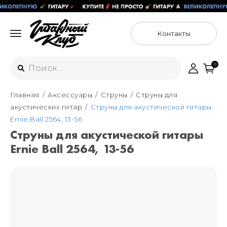
Контакты
0
Главная
Аксессуары
Струны
Струны для
Интернет-магазин
акустических гитар
Струны для акустической гитары
+7 (925) 125-54-44
Ernie Ball 2564, 13-56
Москва
Струны для акустической гитары
+7 (925) 176-55-65
Ernie Ball 2564, 13-56
Санкт-Петербург
ул. Большая Новодмитровская 36с15,
"ФЛАКОН"
+7 (929) 179-15-49
ул. Гороховая 49Б, "SENO"
Мастерские
Москва
+7 (925) 879-85-35
Санкт-Петербург
+7 (999) 213-51-93