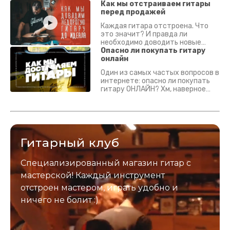
Как мы отстраиваем гитары
перед продажей
Каждая гитара отстроена. Что
это значит? И правда ли
необходимо доводить новые
гитары? Если кратко - да.
Опасно ли покупать гитару
Подробно - в видео :)
онлайн
Один из самых частых вопросов в
интернете: опасно ли покупать
гитару ОНЛАЙН? Хм, наверное
да? Но не для вас :) Каждый
инструмент надежно упакован и
застрахован. Случись что -
отправим новый.
Гитарный клуб
Специализированный магазин гитар с
мастерской! Каждый инструмент
отстроен мастером, играть удобно и
ничего не болит :)