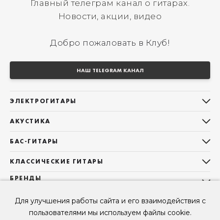
Главный телеграм канал о гитарах.
Новости, акции, видео
Добро пожаловать в Клуб!
НАШ TELEGRAM КАНАЛ
ЭЛЕКТРОГИТАРЫ
Все электрогитары
АКУСТИКА
Stratocaster
Все акустические гитары
Telecaster
БАС-ГИТАРЫ
Дредноуты
Les Paul
Все бас-гитары
Фолки (ОМ, 000, 00)
КЛАССИЧЕСКИЕ ГИТАРЫ
Оригинальная
Jazz Bass
Гранд Аудиториум
Все классические гитары
БРЕНДЫ
Superstrat
Precision Bass
Maton
Тревел, Компактный корпус
3/4
О НАС
Б/У, уцененные гитары
Оригинальная форма
Для улучшения работы сайта и его взаимодействия с
Sigma Guitars
Б/У, уцененные гитары
Б/У, уцененные гитары
Контакты
Короткомензурные
пользователями мы используем файлы cookie.
Enya Guitars