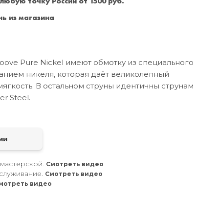
 любую точку России от 1500 руб.
Санкт-Петербург
+7 (999) 213-51-93
ь из магазина
oove Pure Nickel имеют обмотку из специального
анием никеля, которая даёт великолепный
мягкость. В остальном струны идентичны струнам
r Steel.
а
ии
 мастерской.
Смотреть видео
служивание.
Смотреть видео
мотреть видео
.