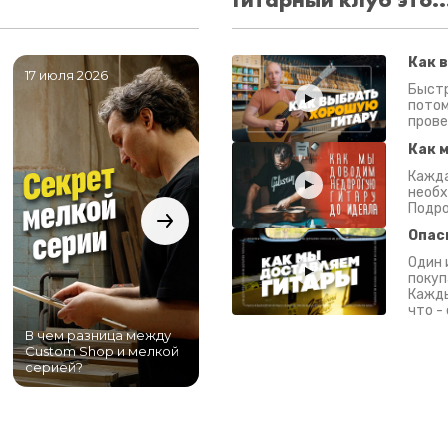
Как 
17 июля 2026
06 июля 2026
0
Быстр
потом
прове
Как 
Кажда
необх
Подро
Опас
Один 
покуп
Кажды
что -
В чем разница между
Самый большой
Custom Shop и мелкой
магазин гитар в
серией?
Питере!
К