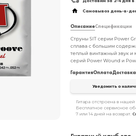
Доставим за 2-4 дня в
Самовывоз день-в-ден
Описание
Спецификации
Струны SIT серии Power Gr
сплава с большим содерж
теплый винтажный звук и 
серий Power Wound и Powe
Гарантия
Оплата
Доставк
Уведомить о налич
Гитара отстроена в нашей
Бесплатное сервисное об
7 или 14 дней на возврат.
С
Гитарный клуб это..