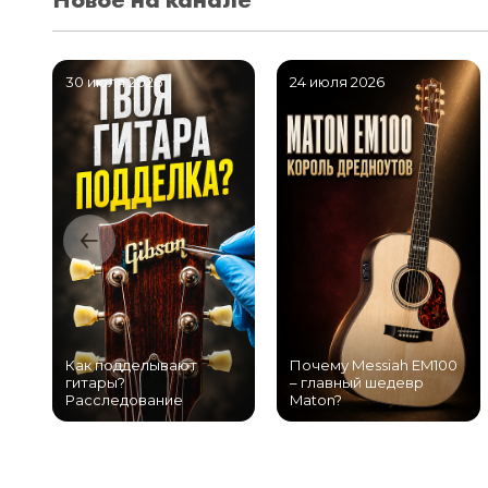
30 июля 2026
24 июля 2026
Как подделывают
Почему Messiah EM100
гитары?
– главный шедевр
Расследование
Maton?