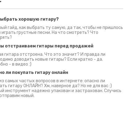
выбрать хорошую гитару?
2 июня 2026
30 июня 2026
09 июн
ый гайд, как выбрать ту самую, да так, чтобы не пришлось
 играть грустные песни. На что смотреть? Что
рять?
мы отстраиваем гитары перед продажей
я гитара отстроена. Что это значит? И правда ли
одимо доводить новые гитары? Если кратко - да.
бно - в видео :)
но ли покупать гитару онлайн
из самых частых вопросов в интернете: опасно ли
ать гитару ОНЛАЙН? Хм, наверное да? Но не для вас :)
й инструмент надежно упакован и застрахован. Случись
 отправим новый.
Русски
испанс
эмп для басистов!
Конкурс про Кино!
Обзор