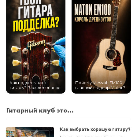
Как подделывают
Почему Messiah EM100 –
гитары? Расследование
главный шедевр Maton?
Гитарный клуб это...
Как выбрать хорошую гитару?