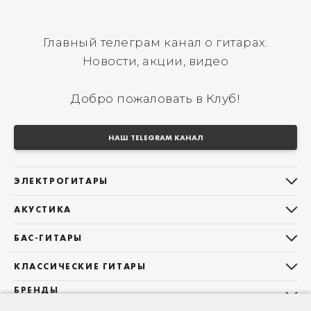
Главный телеграм канал о гитарах.
Новости, акции, видео
Добро пожаловать в Клуб!
НАШ TELEGRAM КАНАЛ
ЭЛЕКТРОГИТАРЫ
Все электрогитары
АКУСТИКА
Stratocaster
Все акустические гитары
Telecaster
БАС-ГИТАРЫ
Дредноуты
Les Paul
Все бас-гитары
Фолки (ОМ, 000, 00)
КЛАССИЧЕСКИЕ ГИТАРЫ
Оригинальная
Jazz Bass
Гранд Аудиториум
Все классические гитары
БРЕНДЫ
Superstrat
Precision Bass
Maton
Тревел, Компактный корпус
3/4