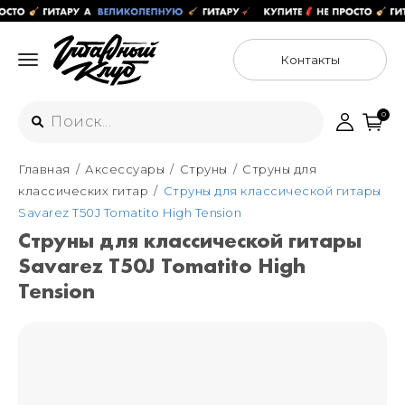
Контакты
0
Главная
Аксессуары
Струны
Струны для
Интернет-магазин
классических гитар
Струны для классической гитары
+7 (925) 125-54-44
Savarez T50J Tomatito High Tension
Москва
Струны для классической гитары
+7 (925) 176-55-65
Savarez T50J Tomatito High
Санкт-Петербург
ул. Большая Новодмитровская 36с15,
"ФЛАКОН"
Tension
+7 (929) 179-15-49
ул. Гороховая 49Б, "SENO"
Мастерские
Москва
+7 (925) 879-85-35
Санкт-Петербург
+7 (999) 213-51-93