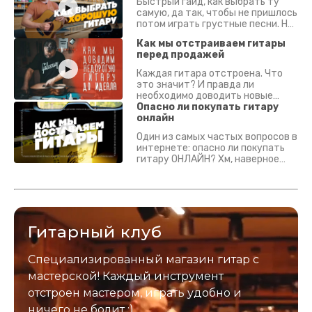
Быстрый гайд, как выбрать ту
самую, да так, чтобы не пришлось
потом играть грустные песни. На
что смотреть? Что проверять?
Как мы отстраиваем гитары
перед продажей
Каждая гитара отстроена. Что
это значит? И правда ли
необходимо доводить новые
гитары? Если кратко - да.
Опасно ли покупать гитару
Подробно - в видео :)
онлайн
Один из самых частых вопросов в
интернете: опасно ли покупать
гитару ОНЛАЙН? Хм, наверное
да? Но не для вас :) Каждый
инструмент надежно упакован и
застрахован. Случись что -
отправим новый.
Гитарный клуб
Специализированный магазин гитар с
мастерской! Каждый инструмент
отстроен мастером, играть удобно и
ничего не болит :)