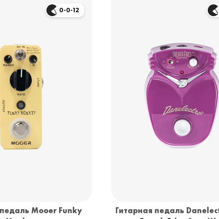
0-0-12
 педаль Mooer Funky
Гитарная педаль Danelec