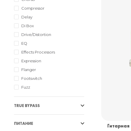
VOX
Compressor
Delay
Di Box
Drive/Distortion
EQ
Effects Processors
Expression
Flanger
Footswitch
Fuzz
Looper
Modulation
TRUE BYPASS
Noise Gate
Да
Octave/Pitch
ПИТАНИЕ
Гитарная