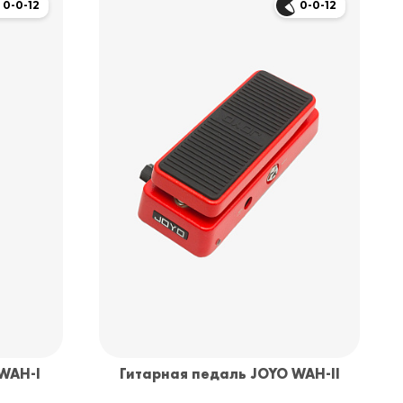
0-0-12
0-0-12
WAH-I
Гитарная педаль JOYO WAH-II