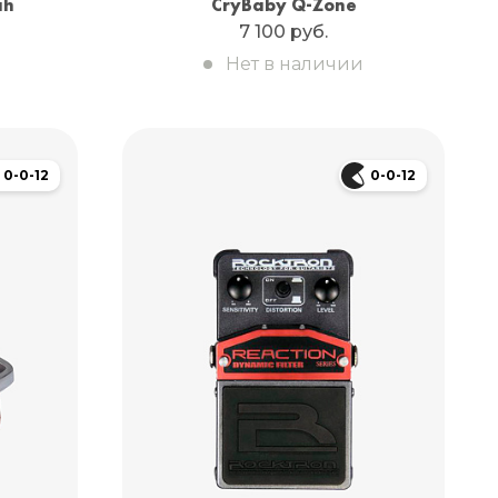
ah
CryBaby Q-Zone
7 100 руб.
Нет в наличии
0-0-12
0-0-12