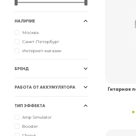
НАЛИЧИЕ
Москва
Санкт-Петербург
Интернет-магазин
БРЕНД
Danelectro
РАБОТА ОТ АККУМУЛЯТОРА
Гитарная п
Dod
Dunlop
Батарея
ТИП ЭФФЕКТА
Fender
Нет
JOYO
Amp Simulator
Mooer
Booster
Rocktron
Chorus