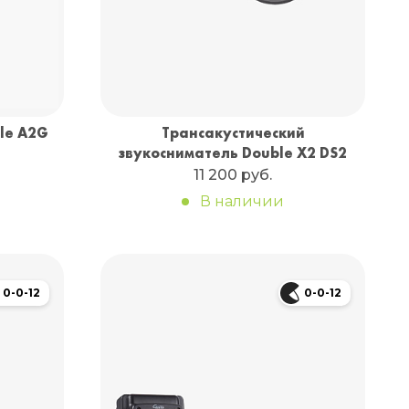
le A2G
Трансакустический
звукосниматель Double X2 DS2
11 200 руб.
В наличии
0-0-12
0-0-12