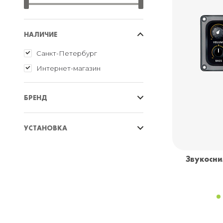
НАЛИЧИЕ
Санкт-Петербург
Интернет-магазин
БРЕНД
Belcat
УСТАНОВКА
Double
Guitto
Врезная
Звукосни
JOYO
Потайная
X2 Double