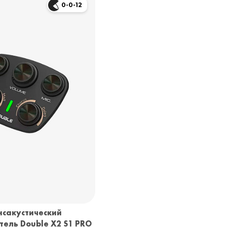
0-0-12
нсакустический
тель Double X2 S1 PRO