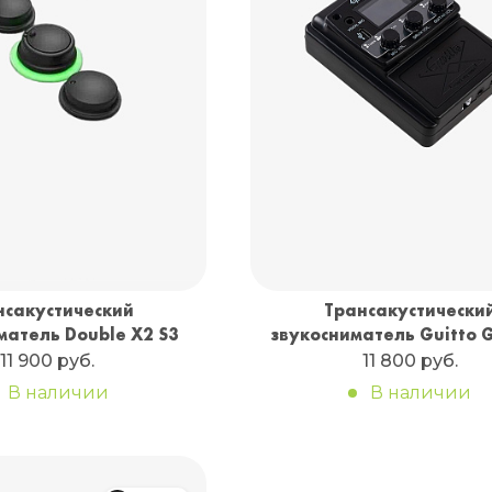
нсакустический
Трансакустически
матель Double X2 S3
звукосниматель Guitto 
11 900 руб.
11 800 руб.
В наличии
В наличии