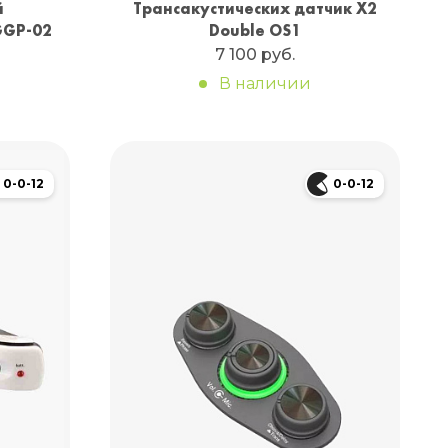
й
Трансакустических датчик X2
GGP-02
Double OS1
7 100 руб.
В наличии
0-0-12
0-0-12