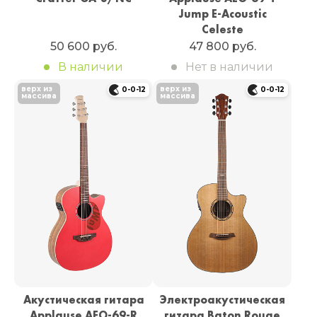
Jump E-Acoustic
Celeste
50 600 руб.
47 800 руб.
В наличии
Нет в наличии
верх из
верх из
0-0-12
0-0-12
массива
массива
Акустическая гитара
Электроакустическая
Applause AEO-69-R
гитара Baton Rouge