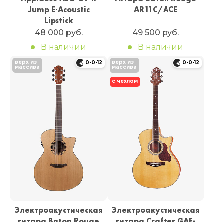
Jump E-Acoustic
AR11C/ACE
Lipstick
48 000 руб.
49 500 руб.
В наличии
В наличии
верх из
верх из
0-0-12
0-0-12
массива
массива
с чехлом
Электроакустическая
Электроакустическая
гитара Baton Rouge
гитара Crafter GAE-