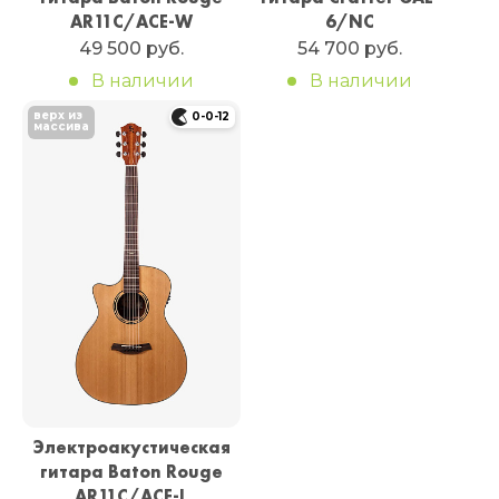
AR11C/ACE-W
6/NC
49 500 руб.
54 700 руб.
В наличии
В наличии
верх из
0-0-12
массива
Электроакустическая
гитара Baton Rouge
AR11C/ACE-L