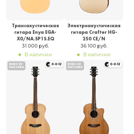
Трансакустическая
Электроакустическая
гитара Enya EGA-
гитара Crafter HG-
X0/NA.SP1S.EQ
250 CE/N
31 000 руб.
36 100 руб.
В наличии
В наличии
верх из
верх из
0-0-12
0-0-12
массива
массива