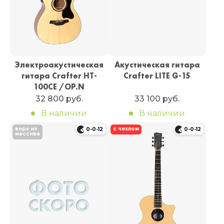
Электроакустическая
Акустическая гитара
гитара Crafter HT-
Crafter LITE G-15
100CE /OP.N
32 800 руб.
33 100 руб.
В наличии
В наличии
верх из
с чехлом
0-0-12
0-0-12
массива