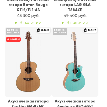
гитара Baton Rouge
гитара LAG GLA
X11S/FJE-AB
T88ACE
45 300 руб.
49 400 руб.
В наличии
В наличии
верх из
верх из
0-0-12
0-0-12
массива
массива
с чехлом
Акустическая гитара
Акустическая гитара
Crafter GA-8/NC
Applause AEO-69-T